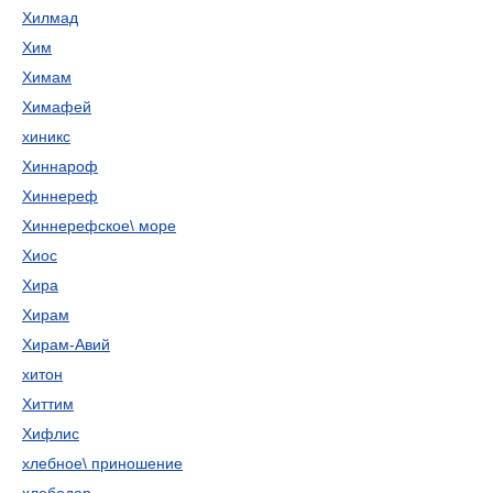
Хилмад
Хим
Химам
Химафей
хиникс
Хиннароф
Хиннереф
Хиннерефское\ море
Хиос
Хира
Хирам
Хирам-Авий
хитон
Хиттим
Хифлис
хлебное\ приношение