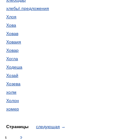
хлебодар
хлебы\ предложения
Хлоя
Хова
Ховав
Ховаия
Ховар
Хогла
Ходеша
Хозай
Хозева
холм
Холон
хомер
Страницы
следующая
→
1
2